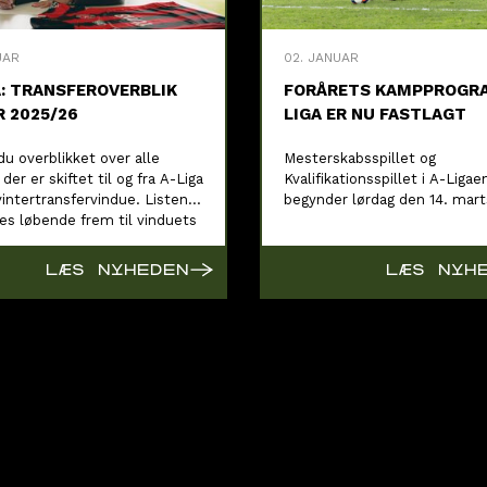
UAR
02. JANUAR
A: TRANSFEROVERBLIK
FORÅRETS KAMPPROGRA
R 2025/26
LIGA ER NU FASTLAGT
du overblikket over alle
Mesterskabsspillet og
 der er skiftet til og fra A-Liga
Kvalifikationsspillet i A-Ligae
vintertransfervindue. Listen
begynder lørdag den 14. mart
es løbende frem til vinduets
→
LÆS NYHEDEN
LÆS NYH