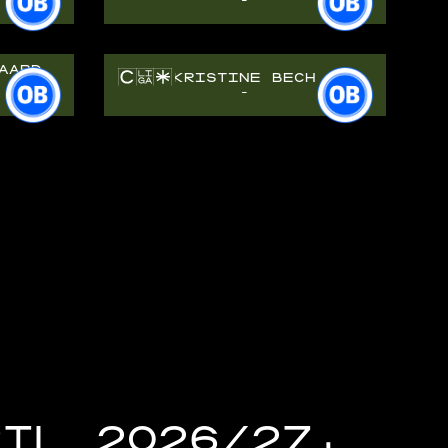
-
AARD
KRISTINE BECH
-
PIL 2026/27,