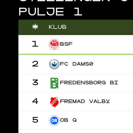
PULJE 1
*
KLUB
1
BSF
2
FC DAMSØ
3
FREDENSBORG BI
4
FREMAD VALBY
5
OB Q