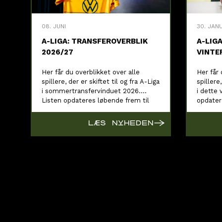
08. JUNI
30. JAN
A-LIGA: TRANSFEROVERBLIK
A-LIG
2026/27
VINTE
Her får du overblikket over alle
Her får 
spillere, der er skiftet til og fra A-Liga
spillere,
i sommertransfervinduet 2026.
i dette 
Listen opdateres løbende frem til
opdater
vinduets lukning.
lukning.
→
LÆS NYHEDEN