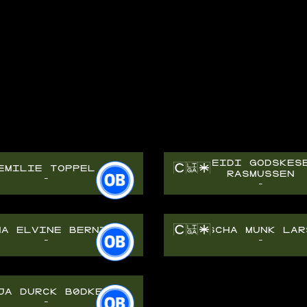
HEIDI GODSKES
EMILIE TOPPEL
RASMUSSEN
-
-
MA ELVINE BERNTH
SASCHA MUNK LAR
-
-
JA DURCK BØDKER
-