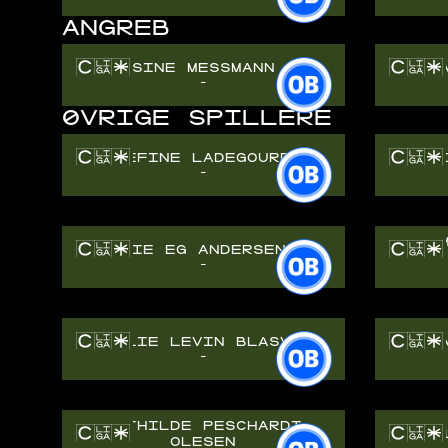
ANGREB
SINE MESSMANN
ANN
-
ØVRIGE SPILLERE
JOSEFINE LADEGOURDIE
MAR
-
MIE EG ANDERSEN
-
AMALIE LEVIN BLÅSVÆR
MAJ
-
MATHILDE PESCHARDT
SI
OLESEN