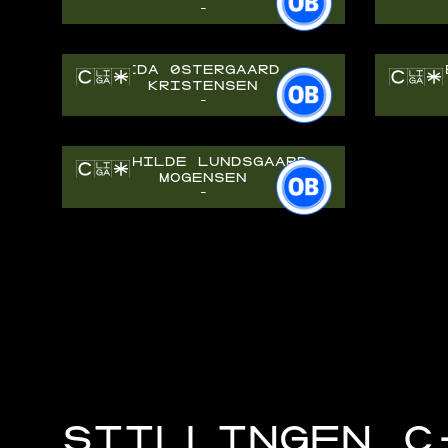
-
IDA ØSTERGAARD
FR
KRISTENSEN
-
MATHILDE LUNDSGAARD
MOGENSEN
-
STILLINGEN C