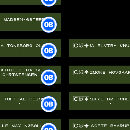
A MADSEN-ØSTERBYE
-
IA TONSBORG OLSEN
VANJA ELVIRA KNU
-
-
MATHILDE HAUGE
SIMONE HOVGAA
CHRISTENSEN
-
-
A TOFTDAL GEISLER
RIKKE BØTTCHE
-
-
LLE MAY NØBØLLE
SOFIE RAARUP