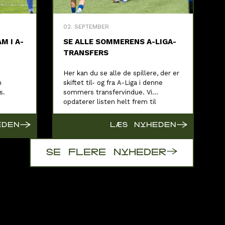
02. SEPTEMBER
M I A-
SE ALLE SOMMERENS A-LIGA-
TRANSFERS
Her kan du se alle de spillere, der er
n
skiftet til- og fra A-Liga i denne
s.
sommers transfervindue. Vi
opdaterer listen helt frem til
vinduets lukning.
→
→
EDEN
LÆS NYHEDEN
→
SE FLERE NYHEDER