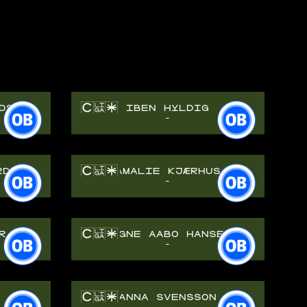
DSEN
IBEN HYLDIG
-
RD
AMALIE KJÆRHUS
-
R
SIGNE AABO HANSEN
-
ANNA SVENSSON