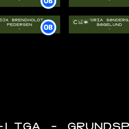
-
-
EJA BRENDHOLDT-
VIKTORIA SØNDERG
PEDERSEN
BØGELUND
-
-
-LIGA - GRUNDS