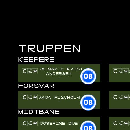
TRUPPEN
KEEPERE
IDA MARIE KVIST
ANDERSEN
-
FORSVAR
MAJA FLYVHOLM
EM
-
MIDTBANE
JOSEFINE DUE
MA
-