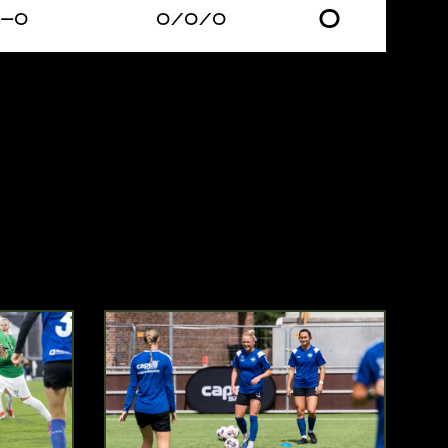
0
–0
0/0/0