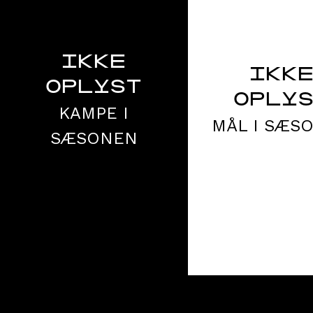
IKKE
IKK
OPLYST
OPLY
KAMPE I
MÅL I SÆS
SÆSONEN