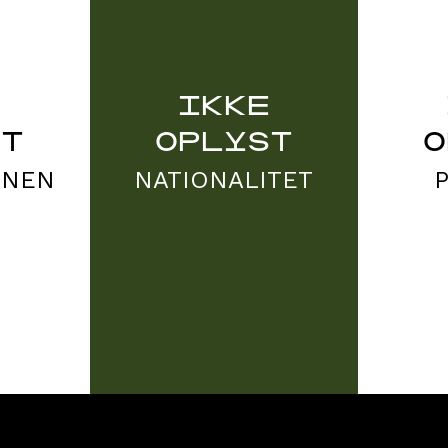
E
IKKE
ST
OPLYST
O
ONEN
NATIONALITET