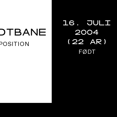
16. JULI
DTBANE
2004
(22 ÅR)
POSITION
FØDT