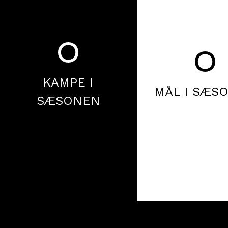
0
0
KAMPE I
MÅL I SÆS
SÆSONEN