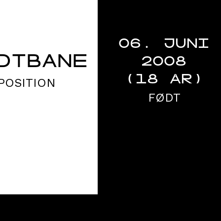
06. JUNI
DTBANE
2008
(18 ÅR)
POSITION
FØDT