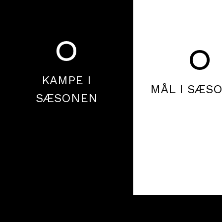
0
0
KAMPE I
MÅL I SÆS
SÆSONEN