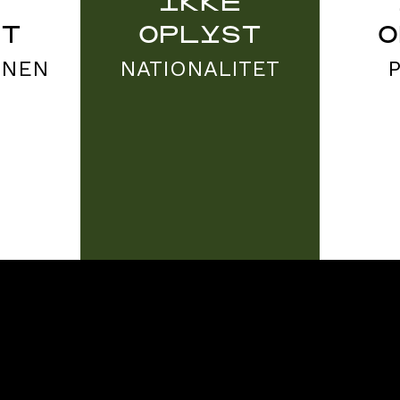
E
IKKE
ST
OPLYST
O
ONEN
NATIONALITET