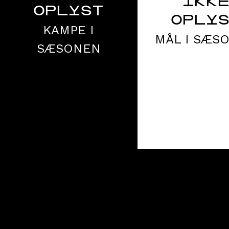
IKK
OPLYST
OPLY
KAMPE I
MÅL I SÆS
SÆSONEN