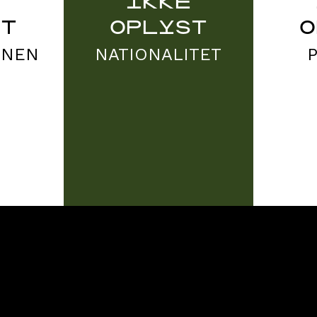
E
IKKE
ST
OPLYST
O
ONEN
NATIONALITET