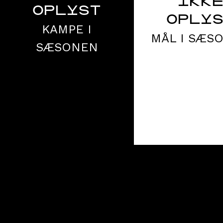
IKK
OPLYST
OPLY
KAMPE I
MÅL I SÆS
SÆSONEN